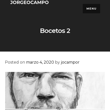
Skip
MENU
to
content
Bocetos 2
Posted on
marzo 4, 2020
by
jocampor