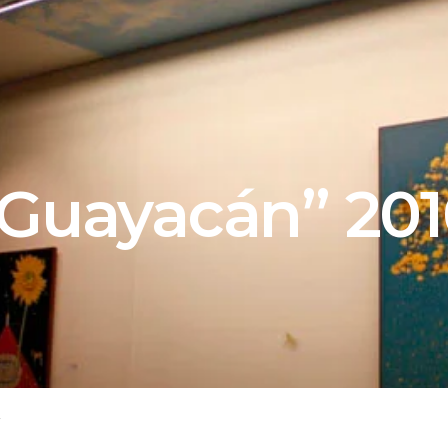
Guayacán” 20
r