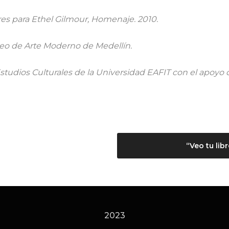
ores para Ethel Gilmour, Homenaje. 2010.
seo de Arte Moderno de Medellín.
studios Culturales de la Universidad EAFIT con el apoyo 
“Veo tu li
2023