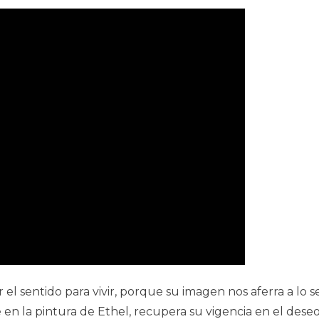
 el sentido para vivir, porque su imagen nos aferra a lo 
e en la pintura de Ethel, recupera su vigencia en el deseo