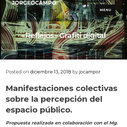
Skip
MENU
to
content
«Reflejos» Grafiti digital
Posted on
diciembre 13, 2018
by
jocampor
Manifestaciones colectivas
sobre la percepción del
espacio público.
Propuesta realizada en colaboración con el Mg.