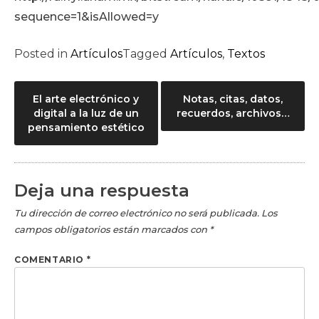
sequence=1&isAllowed=y
Posted in
Artículos
Tagged
Artículos
,
Textos
Navegación
El arte electrónico y
Notas, citas, datos,
digital a la luz de un
recuerdos, archivos…
de
pensamiento estético
entradas
Deja una respuesta
Tu dirección de correo electrónico no será publicada.
Los
campos obligatorios están marcados con
*
COMENTARIO
*