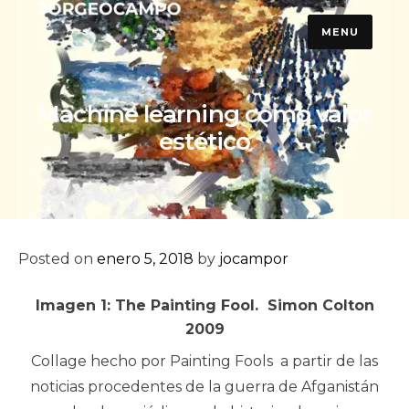
Skip
MENU
to
content
Machine learning como valor
estético
Posted on
enero 5, 2018
by
jocampor
Imagen 1: The Painting Fool. Simon Colton
2009
Collage hecho por Painting Fools a partir de las
noticias procedentes de la guerra de Afganistán